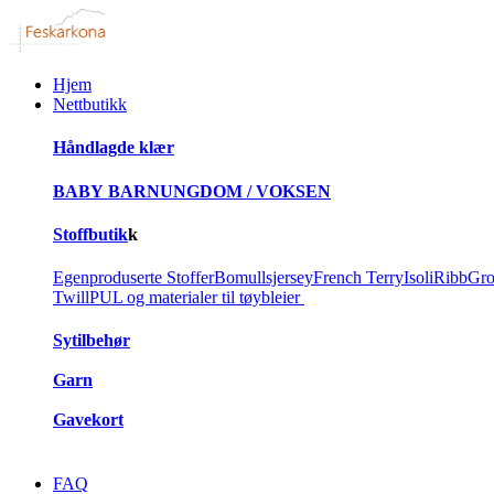
Hjem
Nettbutikk
Håndlagde klær
BABY
BARN
UNGDOM / VOKSEN
Stoffbutik
k
Egenproduserte Stoffer
Bomullsjersey
French Terry
Isoli
Ribb
Gro
Twill
PUL og materialer til tøybleier
Sytilbehør
Garn
Gavekort
FAQ