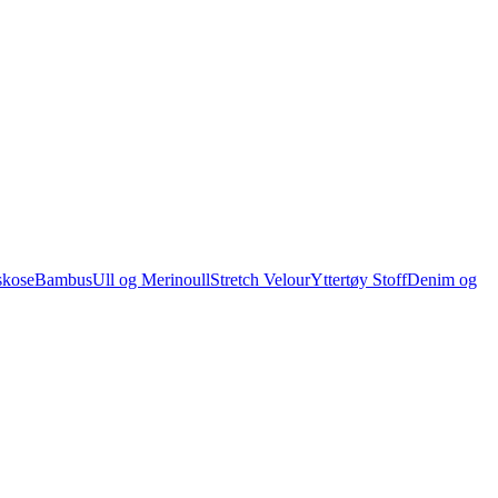
skose
Bambus
Ull og Merinoull
Stretch Velour
Yttertøy Stoff
Denim og