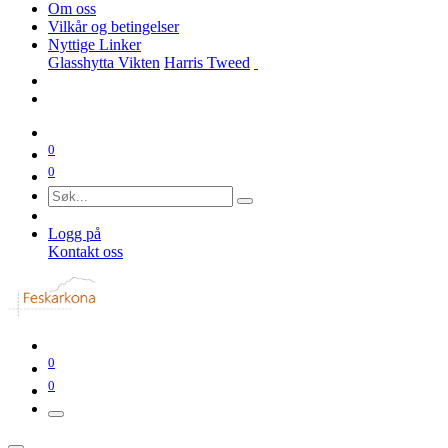
Om oss
Vilkår og betingelser
Nyttige Linker
Glasshytta Vikten
Harris Tweed
0
0
Logg på
Kontakt oss
0
0