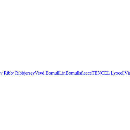
v Ribb/ Ribbjersey
Vevd Bomull
Lin
Bomullsfleece
TENCEL Lyocell
Vi