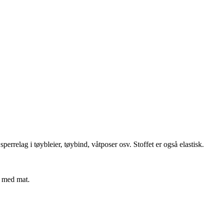
sperrelag i tøybleier, tøybind, våtposer osv. Stoffet er også elastisk.
t med mat.